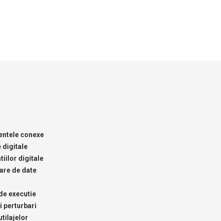
mentele conexe
 digitale
tiilor digitale
mare de date
de executie
i perturbari
tilajelor