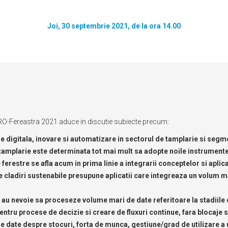
Joi, 30 septembrie 2021, de la ora 14.00
O-Fereastra 2021 aduce in discutie subiecte precum:
 digitala, inovare si automatizare in sectorul de tamplarie si seg
 tamplarie este determinata tot mai mult sa adopte noile instrumente
ferestre se afla acum in prima linie a integrarii conceptelor si aplica
e cladiri sustenabile presupune aplicatii care integreaza un volum 
 au nevoie sa proceseze volume mari de date referitoare la stadiile 
ntru procese de decizie si creare de fluxuri continue, fara blocaje s
 date despre stocuri, forta de munca, gestiune/grad de utilizare a u