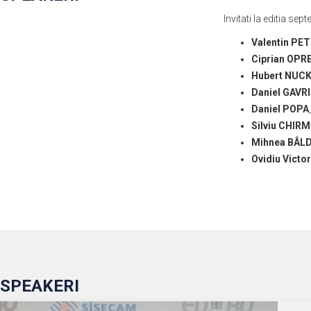
Invitati la editia s
Valentin PE
Ciprian OPR
Hubert NUC
Daniel GAVR
Daniel POPA
Silviu CHIR
Mihnea BÂL
Ovidiu Vict
SPEAKERI