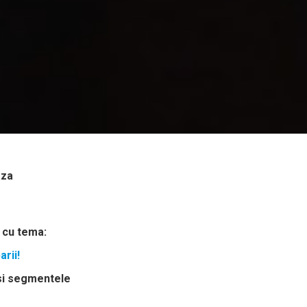
aza
 cu tema:
rii!
 si segmentele