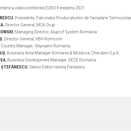
eptembrie a videoconferintei EURO-Fereastra 2021:
TRESCU
, Presedinte, Patronatul Producatorilor de Tamplarie Termoizola
EA
, Director General, MCA Grup
KOWSKI
, Managing Director, Aluprof System Romania
IȘ
, Director General, VBH Romcom
, Country Manager, Reynaers Romania
MUȘ
, Business Area Manager Romania & Moldova, Cherubini S.p.A.
DEA
, Business Development Manager, GEZE Romania
or ȘTEFĂNESCU
, Senior Editor revista Fereastra