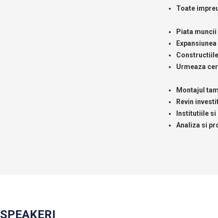
Toate impreun
Piata muncii 
Expansiunea c
Constructiile
Urmeaza certi
Montajul tam
Revin investit
Institutiile s
Analiza si pr
SPEAKERI