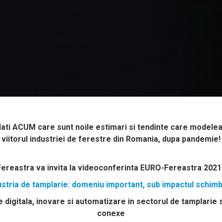
lati ACUM care sunt noile estimari si tendinte care modele
viitorul industriei de ferestre din Romania, dupa pandemie!
Fereastra va invita la videoconferinta EURO-Fereastra 2021
ustria de tamplarie: domeniu important, sub impactul schimba
digitala, inovare si automatizare in sectorul de tamplarie
conexe