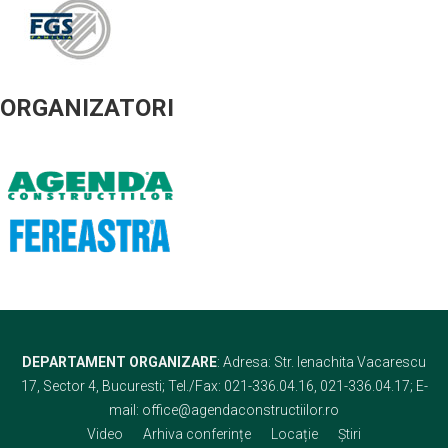
ORGANIZATORI
DEPARTAMENT ORGANIZARE
: Adresa: Str. Ienachita Vacarescu
17, Sector 4, Bucuresti; Tel./Fax: 021-336.04.16, 021-336.04.17; E-
mail: office@agendaconstructiilor.ro
Video
Arhiva conferințe
Locație
Știri