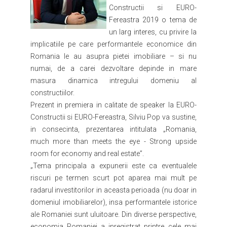
Constructii si EURO-
Fereastra 2019 o tema de
un larg interes, cu privire la
implicatiile pe care performantele economice din
Romania le au asupra pietei imobiliare – si nu
numai, de a carei dezvoltare depinde in mare
masura dinamica intregului domeniu al
constructiilor.
Prezent in premiera in calitate de speaker la EURO-
Constructii si EURO-Fereastra, Silviu Pop va sustine,
in consecinta, prezentarea intitulata „Romania,
much more than meets the eye - Strong upside
room for economy and real estate”.
„Tema principala a expunerii este ca eventualele
riscuri pe termen scurt pot aparea mai mult pe
radarul investitorilor in aceasta perioada (nu doar in
domeniul imobiliarelor), insa performantele istorice
ale Romaniei sunt uluitoare. Din diverse perspective,
economia Romaniei a inregistrat printre cele mai